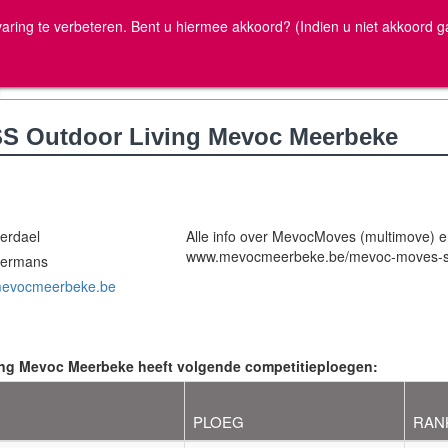
ww.volleyscores.
aring te verbeteren. Bent u hiermee akkoord? (Indien u niet akkoord g
SS Outdoor Living Mevoc Meerbeke
terdael
Alle info over MevocMoves (multimove) en 
www.mevocmeerbeke.be/mevoc-moves-sta
kermans
.mevocmeerbeke.be
ing Mevoc Meerbeke heeft volgende competitieploegen:
PLOEG
RAN