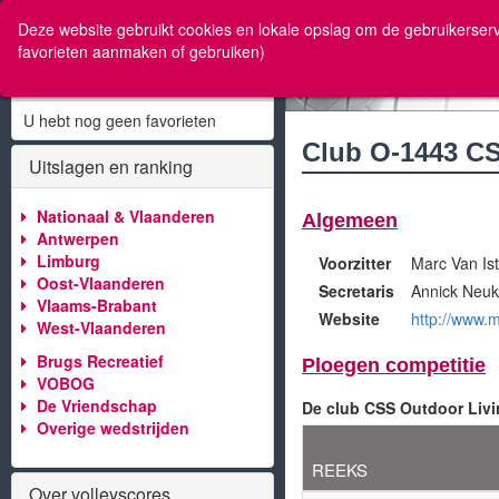
w
Deze website gebruikt cookies en lokale opslag om de gebruikerserv
favorieten aanmaken of gebruiken)
Mijn Favorieten
U hebt nog geen favorieten
Club O-1443 C
Uitslagen en ranking
Nationaal & Vlaanderen
Algemeen
Antwerpen
Limburg
Voorzitter
Marc Van Is
Oost-Vlaanderen
Secretaris
Annick Neu
Vlaams-Brabant
Website
http://www
West-Vlaanderen
Brugs Recreatief
Ploegen competitie
VOBOG
De Vriendschap
De club CSS Outdoor Liv
Overige wedstrijden
REEKS
Over volleyscores