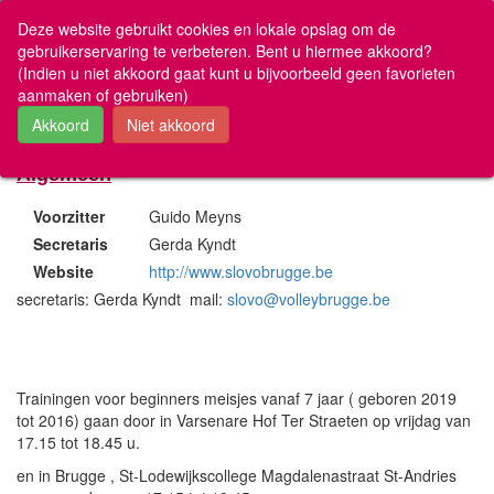
www.volleyscores.be
Deze website gebruikt cookies en lokale opslag om de
gebruikerservaring te verbeteren. Bent u hiermee akkoord?
(Indien u niet akkoord gaat kunt u bijvoorbeeld geen favorieten
Mijn Favorieten
aanmaken of gebruiken)
Club W-2223 Slovo Volley Brugge
U hebt nog geen favorieten
Uitslagen en ranking
Algemeen
Nationaal & Vlaanderen
Voorzitter
Guido Meyns
Antwerpen
Secretaris
Gerda Kyndt
Limburg
Website
http://www.slovobrugge.be
Oost-Vlaanderen
secretaris: Gerda Kyndt mail:
slovo@volleybrugge.be
Vlaams-Brabant
West-Vlaanderen
Brugs Recreatief
VOBOG
Trainingen voor beginners meisjes vanaf 7 jaar ( geboren 2019
De Vriendschap
tot 2016) gaan door in Varsenare Hof Ter Straeten op vrijdag van
Overige wedstrijden
17.15 tot 18.45 u.
en in Brugge , St-Lodewijkscollege Magdalenastraat St-Andries
Over volleyscores