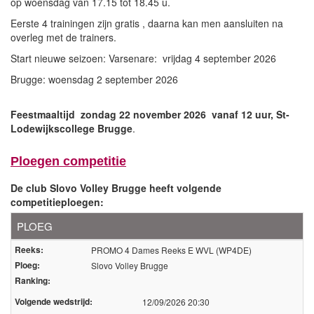
op woensdag van 17.15 tot 18.45 u.
Eerste 4 trainingen zijn gratis , daarna kan men aansluiten na
Over volleyscores.be
overleg met de trainers.
Start nieuwe seizoen: Varsenare: vrijdag 4 september 2026
Seizoenen
Brugge: woensdag 2 september 2026
Seizoen 2026/2027
Feestmaaltijd zondag 22 november 2026 vanaf 12 uur, St-
Seizoen 2025/2026
Lodewijkscollege Brugge
.
Seizoen 2024/2025
Seizoen 2023/2024
Seizoen 2022/2023
Ploegen competitie
Seizoen 2021/2022
De club Slovo Volley Brugge heeft volgende
competitieploegen:
PLOEG
Reeks:
PROMO 4 Dames Reeks E WVL (WP4DE)
Ploeg:
Slovo Volley Brugge
Ranking:
Volgende wedstrijd:
12/09/2026 20:30