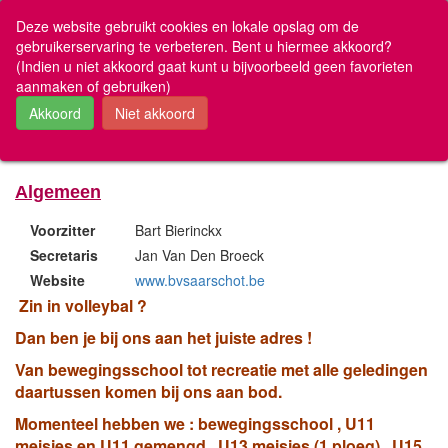
www.volleyscores.be
Deze website gebruikt cookies en lokale opslag om de
gebruikerservaring te verbeteren. Bent u hiermee akkoord?
(Indien u niet akkoord gaat kunt u bijvoorbeeld geen favorieten
Mijn Favorieten
aanmaken of gebruiken)
Club VB-2270 Volleybalclub B.V.S.
U hebt nog geen favorieten
Aarschot
Uitslagen en ranking
Algemeen
Nationaal & Vlaanderen
Antwerpen
Voorzitter
Bart Bierinckx
Limburg
Oost-Vlaanderen
Secretaris
Jan Van Den Broeck
Vlaams-Brabant
Website
www.bvsaarschot.be
West-Vlaanderen
Zin in volleybal ?
Brugs Recreatief
Dan ben je bij ons aan het juiste adres !
VOBOG
De Vriendschap
Van bewegingsschool tot recreatie met alle geledingen
Overige wedstrijden
daartussen komen bij ons aan bod.
Momenteel hebben we : bewegingsschool , U11
Over volleyscores
meisjes en U11 gemengd , U13 meisjes (1 ploeg) , U15