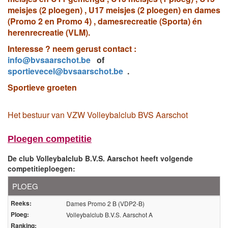
meisjes (2 ploegen) , U17 meisjes (2 ploegen) en dames
(Promo 2 en Promo 4) , damesrecreatie (Sporta) én
Over volleyscores.be
herenrecreatie (VLM).
Interesse ? neem gerust contact :
Seizoenen
info@bvsaarschot.be
of
sportievecel@bvsaarschot.be
.
Seizoen 2026/2027
Seizoen 2025/2026
Sportieve groeten
Seizoen 2024/2025
Seizoen 2023/2024
Het bestuur van VZW Volleybalclub BVS Aarschot
Seizoen 2022/2023
Seizoen 2021/2022
Ploegen competitie
De club Volleybalclub B.V.S. Aarschot heeft volgende
competitieploegen:
PLOEG
Reeks:
Dames Promo 2 B (VDP2-B)
Ploeg:
Volleybalclub B.V.S. Aarschot A
Ranking: