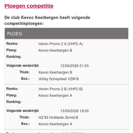
Ploegen competitie
Over volleyscores.be
De club Kevoc Keerbergen heeft volgende
competitieploegen:
Seizoenen
PLOEG
Seizoen 2026/2027
Reeks:
Heren Promo 2 A (VHP2-A)
Seizoen 2025/2026
Ploeg:
Kevoc Keerbergen B
Seizoen 2024/2025
Ranking:
Seizoen 2023/2024
Volgende wedstrijd:
12/09/2026 21:00
Seizoen 2022/2023
Thuis:
Kevoc Keerbergen B
Seizoen 2021/2022
Bez.:
Volley Schepdaal VZW B
Reeks:
Heren Promo 2 B (VHP2-B)
Ploeg:
Kevoc Keerbergen A
Ranking:
Volgende wedstrijd:
13/09/2026 19:00
Thuis:
HZ 93 Hofstade-Zemst B
Bez.:
Kevoc Keerbergen A