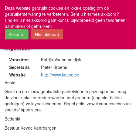
www.volleyscores.be
Deze website gebruikt cookies en lokale opslag om de
gebruikerservaring te verbeteren. Bent u hiermee akkoord?
(Indien u niet akkoord gaat kunt u bijvoorbeeld geen favorieten
Mijn Favorieten
aanmaken of gebruiken)
Club VB-1830 Kevoc Keerbergen
U hebt nog geen favorieten
Uitslagen en ranking
Algemeen
Nationaal & Vlaanderen
Voorzitter
Katrijn Vanhemelrijck
Antwerpen
Secretaris
Pieter Broens
Limburg
Website
http://www.kevoc.be
Oost-Vlaanderen
Beste,
Vlaams-Brabant
West-Vlaanderen
Gelet op de nieuw geplaatste parketvloer in onze sporthal, mag
de vloer enkel betreden worden met propere (nog niet buiten
Brugs Recreatief
gedragen) volleybalschoenen. Regel geldt zowel voor coaches als
VOBOG
spelers/ speelsters.
De Vriendschap
Overige wedstrijden
Bedankt!
Bestuur Kevoc Keerbergen
Over volleyscores