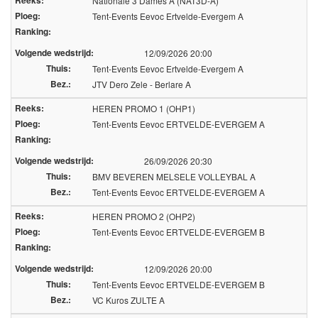
Reeks:
Nationale 3 Dames A (NAT3D-A)
Ploeg:
Tent-Events Eevoc Ertvelde-Evergem A
Over volleyscores.be
Ranking:
Volgende wedstrijd:
12/09/2026 20:00
Thuis:
Tent-Events Eevoc Ertvelde-Evergem A
Seizoenen
Bez.:
JTV Dero Zele - Berlare A
Seizoen 2026/2027
Reeks:
HEREN PROMO 1 (OHP1)
Seizoen 2025/2026
Ploeg:
Tent-Events Eevoc ERTVELDE-EVERGEM A
Seizoen 2024/2025
Ranking:
Seizoen 2023/2024
Seizoen 2022/2023
Volgende wedstrijd:
26/09/2026 20:30
Seizoen 2021/2022
Thuis:
BMV BEVEREN MELSELE VOLLEYBAL A
Bez.:
Tent-Events Eevoc ERTVELDE-EVERGEM A
Reeks:
HEREN PROMO 2 (OHP2)
Ploeg:
Tent-Events Eevoc ERTVELDE-EVERGEM B
Ranking:
Volgende wedstrijd:
12/09/2026 20:00
Thuis:
Tent-Events Eevoc ERTVELDE-EVERGEM B
Bez.:
VC Kuros ZULTE A