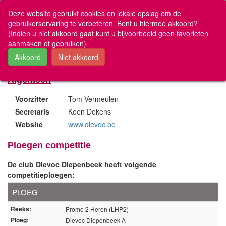
www.volleyscores.be
Deze website gebruikt cookies en lokale opslag om de
gebruikerservaring te verbeteren. Bent u hiermee akkoord?
(Indien u niet akkoord gaat kunt u bijvoorbeeld geen favorieten
Mijn Favorieten
aanmaken of gebruiken)
Club L-2166 Dievoc Diepenbeek
U hebt nog geen favorieten
Uitslagen en ranking
Algemeen
Nationaal & Vlaanderen
Voorzitter
Tom Vermeulen
Antwerpen
Secretaris
Koen Dekens
Limburg
Website
www.dievoc.be
Oost-Vlaanderen
Vlaams-Brabant
Ploegen competitie
West-Vlaanderen
Brugs Recreatief
De club Dievoc Diepenbeek heeft volgende
VOBOG
competitieploegen:
De Vriendschap
PLOEG
Overige wedstrijden
Reeks:
Promo 2 Heren (LHP2)
Ploeg:
Dievoc Diepenbeek A
Over volleyscores