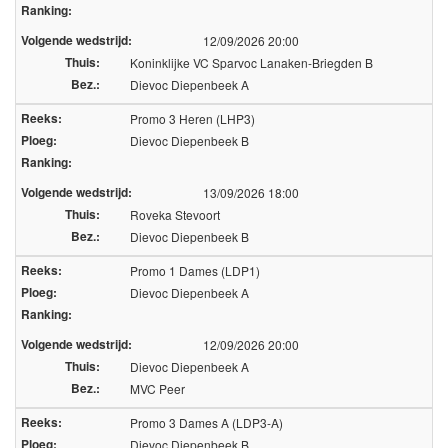
Ranking:
Over volleyscores.be
Volgende wedstrijd:
12/09/2026 20:00
Thuis:
Koninklijke VC Sparvoc Lanaken-Briegden B
Bez.:
Dievoc Diepenbeek A
Seizoenen
Reeks:
Promo 3 Heren (LHP3)
Ploeg:
Dievoc Diepenbeek B
Seizoen 2026/2027
Ranking:
Seizoen 2025/2026
Seizoen 2024/2025
Volgende wedstrijd:
13/09/2026 18:00
Seizoen 2023/2024
Thuis:
Roveka Stevoort
Seizoen 2022/2023
Bez.:
Dievoc Diepenbeek B
Seizoen 2021/2022
Reeks:
Promo 1 Dames (LDP1)
Ploeg:
Dievoc Diepenbeek A
Ranking:
Volgende wedstrijd:
12/09/2026 20:00
Thuis:
Dievoc Diepenbeek A
Bez.:
MVC Peer
Reeks:
Promo 3 Dames A (LDP3-A)
Ploeg:
Dievoc Diepenbeek B