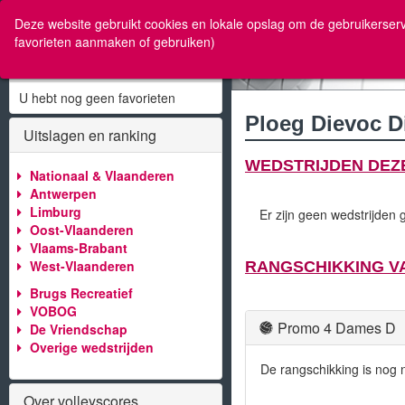
w
Deze website gebruikt cookies en lokale opslag om de gebruikerserv
favorieten aanmaken of gebruiken)
Mijn Favorieten
U hebt nog geen favorieten
Ploeg Dievoc D
Uitslagen en ranking
WEDSTRIJDEN DEZE
Nationaal & Vlaanderen
Antwerpen
Limburg
Er zijn geen wedstrijden
Oost-Vlaanderen
Vlaams-Brabant
West-Vlaanderen
RANGSCHIKKING VAN
Brugs Recreatief
VOBOG
Promo 4 Dames D
De Vriendschap
Overige wedstrijden
De rangschikking is nog n
Over volleyscores