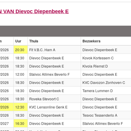
VAN Dievoc Diepenbeek E
m
Uur
Thuis
Bezoekers
/2026
20:30
Fit V.B.C. Ham A
Dievoc Diepenbeek E
/2026
18:30
Dievoc Diepenbeek E
Kovok Kortessem C
/2026
18:30
Dievoc Diepenbeek E
Kivola Riemst D
/2026
12:00
Stalvoc Allimex Beverlo F
Dievoc Diepenbeek E
/2026
18:30
Dievoc Diepenbeek E
KVC Davozon Zonhoven C
/2026
18:30
Dievoc Diepenbeek E
Tamera Lummen D
/2026
18:30
Roveka Stevoort C
Dievoc Diepenbeek E
/2026
12:30
KVC Lensonline Genk E
Dievoc Diepenbeek E
/2026
18:30
Dievoc Diepenbeek E
Tesvoc Tessenderlo A
/2027
16:30
Dievoc Diepenbeek E
Stalvoc Allimex Beverlo F