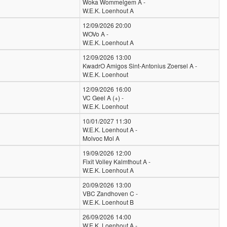
Woka Wommelgem A -
W.E.K. Loenhout A
12/09/2026 20:00
WOVo A -
W.E.K. Loenhout A
12/09/2026 13:00
KwadrO Amigos Sint-Antonius Zoersel A -
W.E.K. Loenhout
12/09/2026 16:00
VC Geel A (+) -
W.E.K. Loenhout
10/01/2027 11:30
W.E.K. Loenhout A -
Molvoc Mol A
19/09/2026 12:00
Fixit Volley Kalmthout A -
W.E.K. Loenhout A
20/09/2026 13:00
VBC Zandhoven C -
W.E.K. Loenhout B
26/09/2026 14:00
W.E.K. Loenhout A -