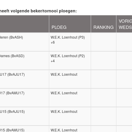
heeft volgende beker/tornooi ploegen:
VORI
PLOEG
RANKING
WEDS
Heren (BvASH)
W.E.K. Loenhout (P3)
+6
 Dames (BvASD)
W.E.K. Loenhout (P2)
+4
 U17 (BvAJU17)
W.E.K. Loenhout
 U17 (BvAMU17)
W.E.K. Loenhout
 U15 (BvAJU15)
W.E.K. Loenhout
 U15 (BvAMU15)
W.E.K. Loenhout