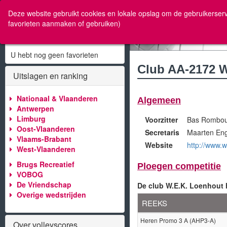
w
Deze website gebruikt cookies en lokale opslag om de gebruikerserv
favorieten aanmaken of gebruiken)
Mijn Favorieten
U hebt nog geen favorieten
Club AA-2172 
Uitslagen en ranking
Nationaal & Vlaanderen
Algemeen
Antwerpen
Limburg
Voorzitter
Bas Rombou
Oost-Vlaanderen
Secretaris
Maarten Eng
Vlaams-Brabant
Website
http://www.
West-Vlaanderen
Brugs Recreatief
Ploegen competitie
VOBOG
De Vriendschap
De club W.E.K. Loenhout 
Overige wedstrijden
REEKS
Heren Promo 3 A (AHP3-A)
Over volleyscores