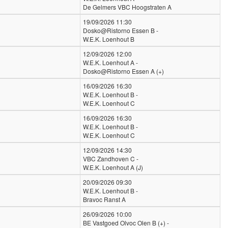
De Gelmers VBC Hoogstraten A
19/09/2026 11:30
Dosko@Ristorno Essen B -
W.E.K. Loenhout B
12/09/2026 12:00
W.E.K. Loenhout A -
Dosko@Ristorno Essen A (+)
16/09/2026 16:30
W.E.K. Loenhout B -
W.E.K. Loenhout C
16/09/2026 16:30
W.E.K. Loenhout B -
W.E.K. Loenhout C
12/09/2026 14:30
VBC Zandhoven C -
W.E.K. Loenhout A (J)
20/09/2026 09:30
W.E.K. Loenhout B -
Bravoc Ranst A
26/09/2026 10:00
BE Vastgoed Olvoc Olen B (+) -