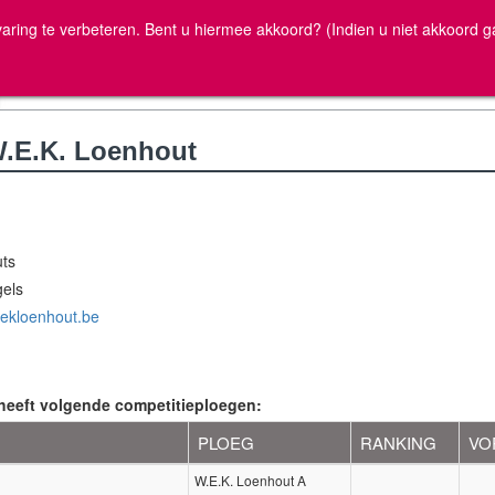
ww.volleyscores.
aring te verbeteren. Bent u hiermee akkoord? (Indien u niet akkoord g
W.E.K. Loenhout
ts
els
wekloenhout.be
heeft volgende competitieploegen:
PLOEG
RANKING
VO
W.E.K. Loenhout A