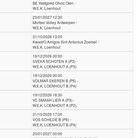
BE Vastgoed Olvoc Olen -
W.E.K. Loenhout
23/01/2027 12:30
Mortsel Volley Antwerpen -
W.E.K. Loenhout
31/10/2026 13:00
KwadrO Amigos Sint-Antonius Zoersel -
W.E.K. Loenhout
19/12/2026 00:00
SVEKA SCHOTEN A (P3) -
W.E.K. LOENHOUT A (P3)
19/12/2026 00:00
VOLMAR EKEREN B (P5) -
W.E.K. LOENHOUT B (P4)
19/12/2026 18:30
VC SMASH LIER A (P3) -
W.E.K. LOENHOUT A (P2)
31/10/2026 17:00
VOS SCHILDE B (P6) -
W.E.K. LOENHOUT B (P4)
23/01/2027 00:00