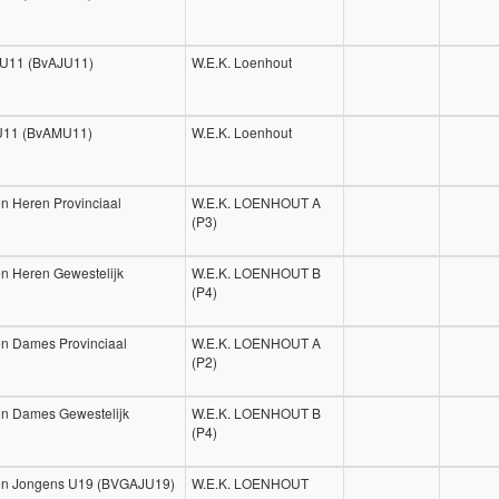
 U11 (BvAJU11)
W.E.K. Loenhout
 U11 (BvAMU11)
W.E.K. Loenhout
n Heren Provinciaal
W.E.K. LOENHOUT A
(P3)
n Heren Gewestelijk
W.E.K. LOENHOUT B
(P4)
en Dames Provinciaal
W.E.K. LOENHOUT A
(P2)
en Dames Gewestelijk
W.E.K. LOENHOUT B
(P4)
pen Jongens U19 (BVGAJU19)
W.E.K. LOENHOUT